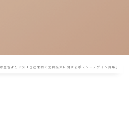
水産省より告知「国産果物の消費拡大に関するポスターデザイン募集」