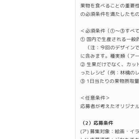
果物を食べることの重要
の必須条件を満たしたも
＜必須条件（⓵～⓷すべ
⓵ 国内で生産される一般
（注：今回のデザインで
に含みます。種実類（ア
⓶ 生果だけでなく、カ
ったレシピ（例：林檎の
⓷ 1日当たりの果物摂取
＜任意条件＞
応募者が考えたオリジナ
（2）応募条件
(ア) 募集対象：絵画・イ