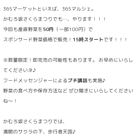
365マーケットといえば、365マルシェ。
かむろ坂さくらまつりでも…、やります！！！
今回も産直野菜を
50円
（一部100円）で
スポンサード野菜価格で販売！
15時スタート
です！！！
※数量限定！即完売の可能性もあります。 お早めにいらし
てくださいネ♪
フードメッセンジャーによる
プチ講話
も実施♪
野菜の食べ方や保存方法など ぜひ聞きにいらしてください
ね〜！
かむろ坂さくらまつりでは、
満開のサクラの下、歩行者天国♪