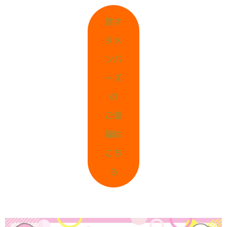
食オ
タメ
ンバ
ーズ
の
ご登
録は
こち
ら